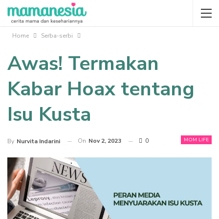
Home
Serba-serbi
Awas! Termakan
Kabar Hoax tentang
Isu Kusta
MOM LIFE
On
Nov 2, 2023
0
By
Nurvita Indarini