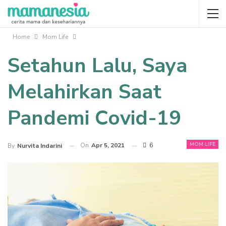
Home
Mom Life
Setahun Lalu, Saya
Melahirkan Saat
Pandemi Covid-19
MOM LIFE
On
Apr 5, 2021
6
By
Nurvita Indarini