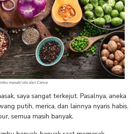
bumbu masak/ oto dari Canva
asak, saya sangat terkejut. Pasalnya, aneka
g putih, merica, dan lainnya nyaris habis.
ur, semua masih banyak.
umbu banyak-banyak saat memasak.