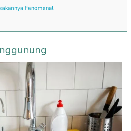
asakannya Fenomenal
enggunung