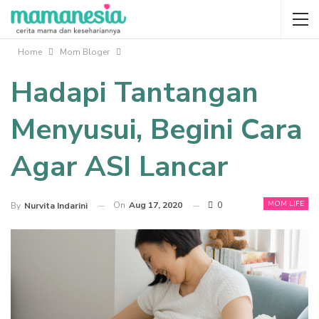
Home
Mom Bloger
Hadapi Tantangan
Menyusui, Begini Cara
Agar ASI Lancar
MOM LIFE
On
Aug 17, 2020
0
By
Nurvita Indarini