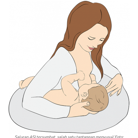
Saluran ASI tersumbat, salah satu tantangan menyusui/ Foto: