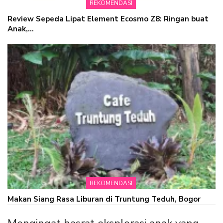
REKOMENDASI
Review Sepeda Lipat Element Ecosmo Z8: Ringan buat
Anak,…
REKOMENDASI
Makan Siang Rasa Liburan di Truntung Teduh, Bogor