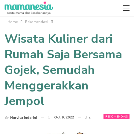
Home
Rekomendasi
Wisata Kuliner dari
Rumah Saja Bersama
Gojek, Semudah
Menggerakkan
Jempol
REKOMENDASI
On
Oct 9, 2022
2
By
Nurvita Indarini