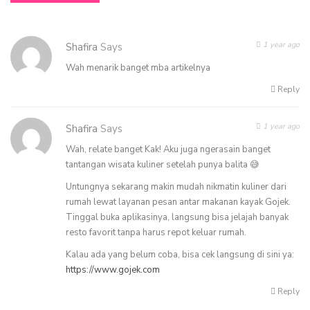
1 year ago
Shafira
Says
Wah menarik banget mba artikelnya
Reply
1 year ago
Shafira
Says
Wah, relate banget Kak! Aku juga ngerasain banget
tantangan wisata kuliner setelah punya balita 😅
Untungnya sekarang makin mudah nikmatin kuliner dari
rumah lewat layanan pesan antar makanan kayak Gojek.
Tinggal buka aplikasinya, langsung bisa jelajah banyak
resto favorit tanpa harus repot keluar rumah.
Kalau ada yang belum coba, bisa cek langsung di sini ya:
https://www.gojek.com
Reply