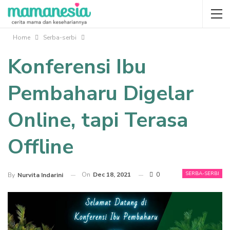
Home
Serba-serbi
Konferensi Ibu
Pembaharu Digelar
Online, tapi Terasa
Offline
SERBA-SERBI
On
Dec 18, 2021
0
By
Nurvita Indarini