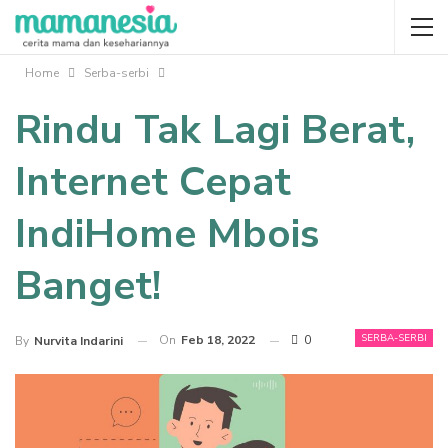
Home
Serba-serbi
Rindu Tak Lagi Berat,
Internet Cepat
IndiHome Mbois
Banget!
SERBA-SERBI
On
Feb 18, 2022
0
By
Nurvita Indarini