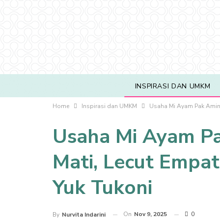
INSPIRASI DAN UMKM
Home
Inspirasi dan UMKM
Usaha Mi Ayam Pak Amin y
Usaha Mi Ayam Pa
Mati, Lecut Empat
Yuk Tukoni
On
Nov 9, 2025
0
By
Nurvita Indarini