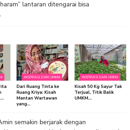
aram” lantaran ditengarai bisa
.
KM
INSPIRASI DAN UMKM
INSPIRASI DAN UMKM
rita
Dari Ruang Tinta ke
Kisah 50 Kg Sayur Tak
n
Ruang Kriya: Kisah
Terjual, Titik Balik
g…
Mantan Wartawan
UMKM…
yang…
Amin semakin berjarak dengan