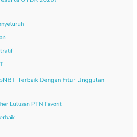
Menyeluruh
ian
ratif
BT
SNBT Terbaik Dengan Fitur Unggulan
her Lulusan PTN Favorit
erbaik