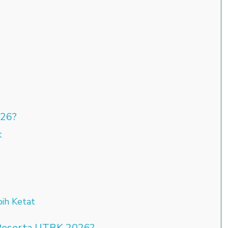
026?
t
ih Ketat
 Peserta UTBK 2026?