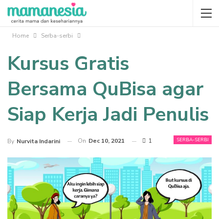
Home
Serba-serbi
Kursus Gratis
Bersama QuBisa agar
Siap Kerja Jadi Penulis
SERBA-SERBI
On
Dec 10, 2021
1
By
Nurvita Indarini