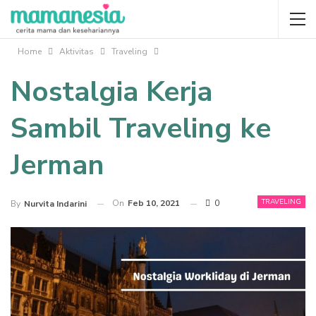
Home
Aktivitas
Traveling
Nostalgia Kerja
Sambil Traveling ke
Jerman
TRAVELING
On
Feb 10, 2021
0
By
Nurvita Indarini