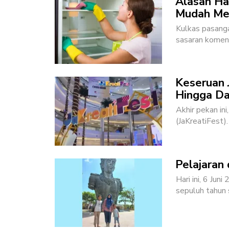
Alasan Ha
Mudah Me
Kulkas pasanga
sasaran koment
Keseruan J
Hingga Da
Akhir pekan ini
(JaKreatiFest)
Pelajaran 
Hari ini, 6 Jun
sepuluh tahun s