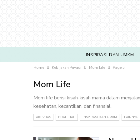
INSPIRASI DAN UMKM
Home
Kebijakan Privasi
Mom Life
Page 5
Mom Life
Mom life berisi kisah-kisah mama dalam menjalani
kesehatan, kecantikan, dan finansial.
AKTIVITAS
BUAH HATI
INSPIRASI DAN UMKM
LAINNYA