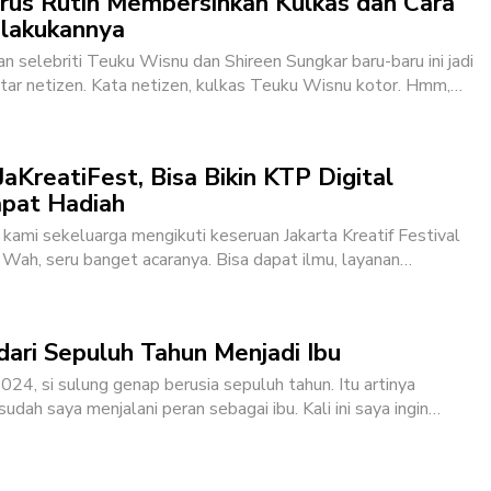
rus Rutin Membersihkan Kulkas dan Cara
lakukannya
n selebriti Teuku Wisnu dan Shireen Sungkar baru-baru ini jadi
ar netizen. Kata netizen, kulkas Teuku Wisnu kotor. Hmm,
…
aKreatiFest, Bisa Bikin KTP Digital
pat Hadiah
, kami sekeluarga mengikuti keseruan Jakarta Kreatif Festival
. Wah, seru banget acaranya. Bisa dapat ilmu, layanan
…
dari Sepuluh Tahun Menjadi Ibu
i 2024, si sulung genap berusia sepuluh tahun. Itu artinya
udah saya menjalani peran sebagai ibu. Kali ini saya ingin
…