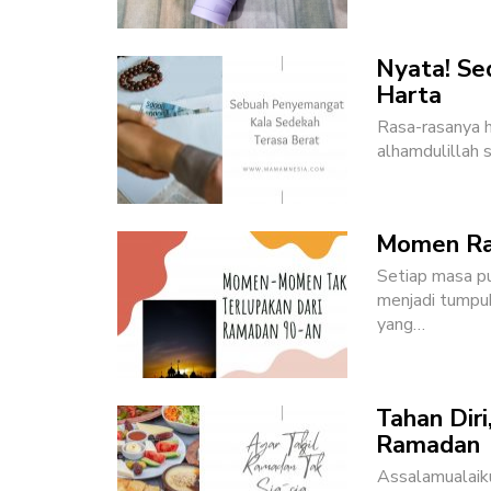
Nyata! Se
Harta
Rasa-rasanya h
alhamdulillah 
Momen Ram
Setiap masa pu
menjadi tumpu
yang
…
Tahan Diri
Ramadan
Assalamualaik