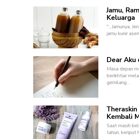
Jamu, Ram
Keluarga
"...Jamunya, Je
jamu kunir ase
Dear Aku 
Masa depan mem
berikhtiar mel
gemilang.
…
Theraskin
Kembali M
Saat masih bel
tahun, keriput 