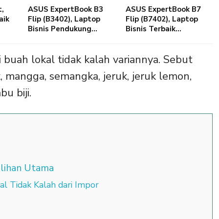
t,
ASUS ExpertBook B3
ASUS ExpertBook B7
aik
Flip (B3402), Laptop
Flip (B7402), Laptop
Bisnis Pendukung…
Bisnis Terbaik…
 buah lokal tidak kalah variannya. Sebut
k, mangga, semangka, jeruk, jeruk lemon,
u biji.
ilihan Utama
al Tidak Kalah dari Impor