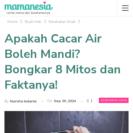
Home
Buah Hati
Kesehatan Anak
Apakah Cacar Air
Boleh Mandi?
Bongkar 8 Mitos dan
Faktanya!
KESEHATAN ANAK
On
Sep 30, 2024
1
By
Nurvita Indarini