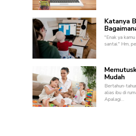
Katanya B
Bagaiman
"Enak ya kamu s
santai." Hm, p
Memutuska
Mudah
Bertahun-tahu
alias ibu di ru
Apalagi
…